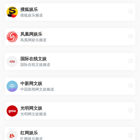
搜狐娱乐
搜狐娱乐频道
凤凰网娱乐
凤凰网娱乐频道
国际在线文娱
国际在线文娱频道
中新网文娱
中国新闻网文娱频道
光明网文娱
光明网文娱频道
红网娱乐
红网娱乐频道