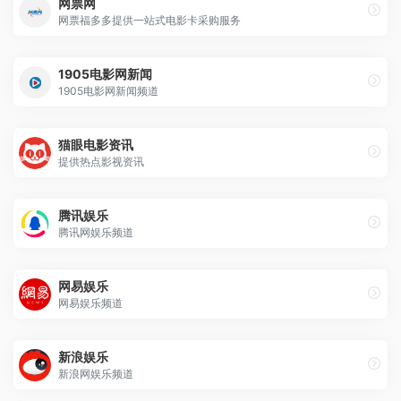
网票网
网票福多多提供一站式电影卡采购服务
1905电影网新闻
1905电影网新闻频道
猫眼电影资讯
提供热点影视资讯
腾讯娱乐
腾讯网娱乐频道
网易娱乐
网易娱乐频道
新浪娱乐
新浪网娱乐频道