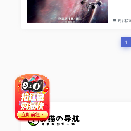
观影指
1