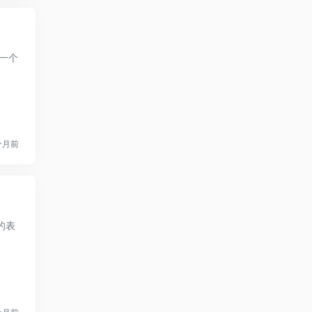
是一个
个月前
的表