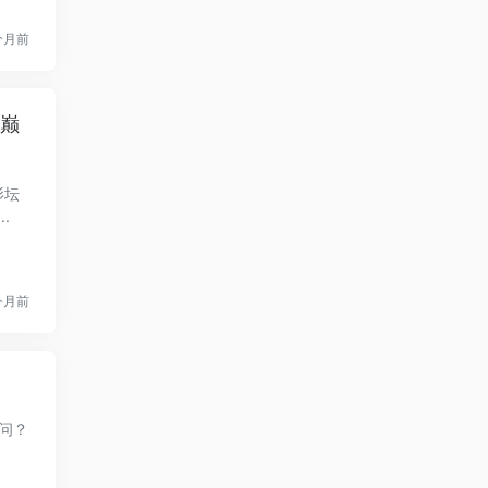
个月前
坛巅
影坛
.
个月前
问？