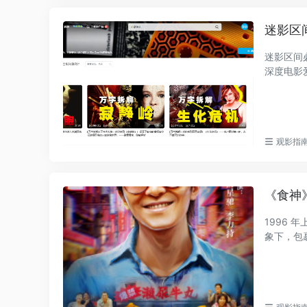
迷影区
迷影区间必
深度电影
观影指
《食神
1996
象下，包