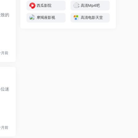
西瓜影院
高清Mp4吧
极致的
摩羯座影视
高清电影天堂
个月前
各位迷
个月前