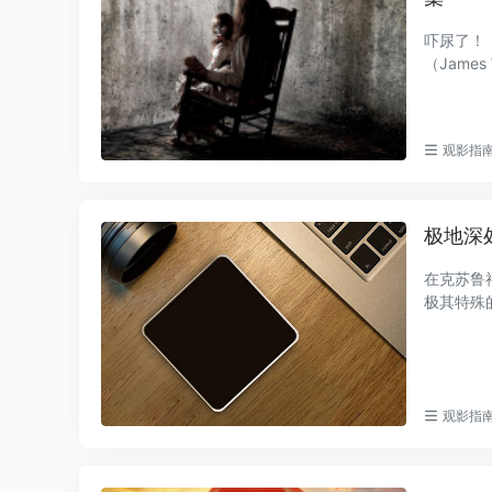
最新收录
吓尿了！
（James
观影指
极地深
在克苏鲁神话
极其特殊
观影指