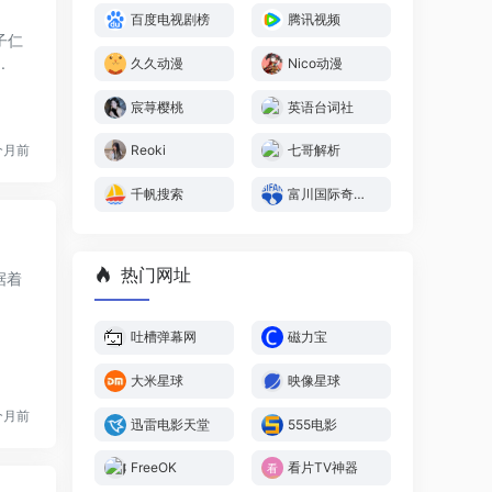
百度电视剧榜
腾讯视频
子仁
.
久久动漫
Nico动漫
宸荨樱桃
英语台词社
个月前
Reoki
七哥解析
千帆搜索
富川国际奇幻电影节
热门网址
据着
吐槽弹幕网
磁力宝
大米星球
映像星球
个月前
迅雷电影天堂
555电影
FreeOK
看片TV神器