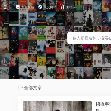
留言反馈
提交网站
主站
自定义
在线影视
影视下载
资源铺
电影搜索
探索发现
全部文章
影视工具
观影软件
招魂宇
集