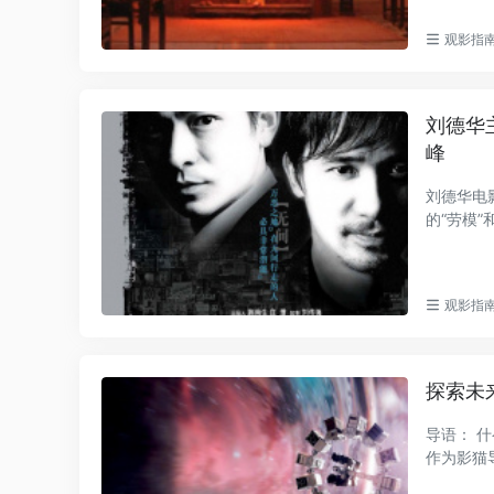
观影指
刘德华
峰
刘德华电
的“劳模”
观影指
探索未
导语： 
作为影猫