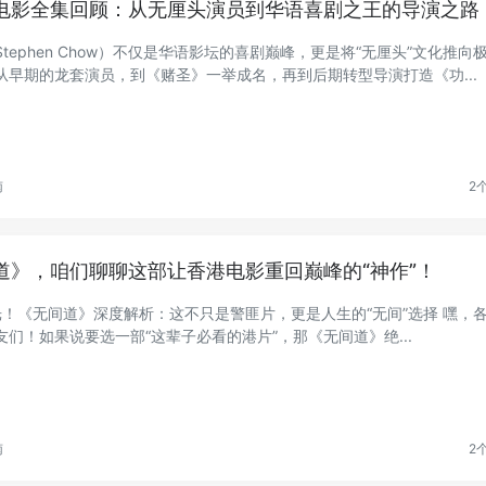
电影全集回顾：从无厘头演员到华语喜剧之王的导演之路
tephen Chow）不仅是华语影坛的喜剧巅峰，更是将“无厘头”文化推向
从早期的龙套演员，到《赌圣》一举成名，再到后期转型导演打造《功...
南
2
道》，咱们聊聊这部让香港电影重回巅峰的“神作”！
！《无间道》深度解析：这不只是警匪片，更是人生的“无间”选择 嘿，
友们！如果说要选一部“这辈子必看的港片”，那《无间道》绝...
南
2