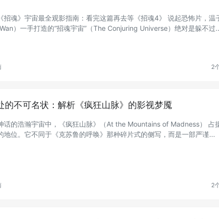
《招魂》宇宙最全观影指南：看完这篇再去等《招魂4》 说起恐怖片，温
 Wan）一手打造的“招魂宇宙”（The Conjuring Universe）绝对是躲不过..
南
2
处的不可名状：解析《疯狂山脉》的影视梦魇
的浩瀚宇宙中，《疯狂山脉》（At the Mountains of Madness） 占
的地位。它不同于《克苏鲁的呼唤》那种碎片式的侧写，而是一部严谨...
南
2