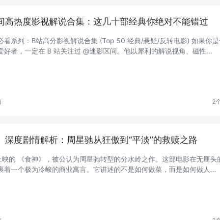
间高热度影视解说合集：这几十部经典你绝对不能错过
看系列：B站高分影视解说合集 (Top 50 经典/悬疑/反转电影) 如果你
爱好者，一定在 B 站关注过 @迷影区间。他以犀利的解说视角、磁性...
南
2
》深度剧情解析：周星驰从狂傲到“平淡”的救赎之路
 年上映的 《食神》，被公认为周星驰转型的分水岭之作。这部电影在无厘头
裹着一个极为冷峻的商业寓言。它讲述的不是如何做菜，而是如何做人...