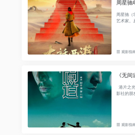
周星驰
周星驰（S
艺术家。
观影指
《无间
港片之光
影社的朋
观影指