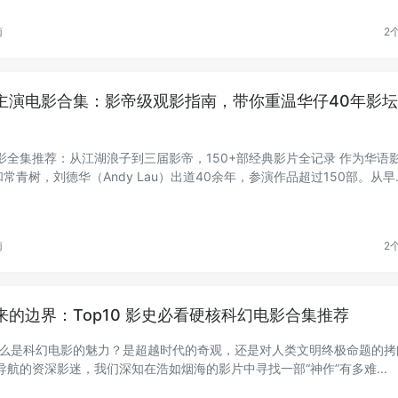
南
2
主演电影合集：影帝级观影指南，带你重温华仔40年影
影全集推荐：从江湖浪子到三届影帝，150+部经典影片全记录 作为华语
和常青树，刘德华（Andy Lau）出道40余年，参演作品超过150部。从早..
南
2
来的边界：Top10 影史必看硬核科幻电影合集推荐
什么是科幻电影的魅力？是超越时代的奇观，还是对人类文明终极命题的拷
导航的资深影迷，我们深知在浩如烟海的影片中寻找一部“神作”有多难...