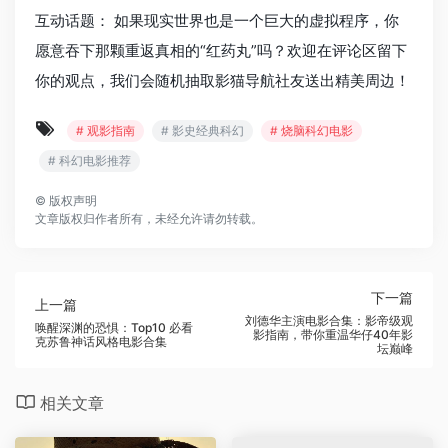
互动话题： 如果现实世界也是一个巨大的虚拟程序，你
愿意吞下那颗重返真相的“红药丸”吗？欢迎在评论区留下
你的观点，我们会随机抽取影猫导航社友送出精美周边！
# 观影指南
# 影史经典科幻
# 烧脑科幻电影
# 科幻电影推荐
©
版权声明
文章版权归作者所有，未经允许请勿转载。
下一篇
上一篇
刘德华主演电影合集：影帝级观
唤醒深渊的恐惧：Top10 必看
影指南，带你重温华仔40年影
克苏鲁神话风格电影合集
坛巅峰
相关文章