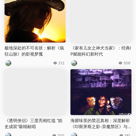
极地深处的不可名状：解析《疯
《家有儿女之神犬当家》：经典I
狂山脉》的影视梦魇
P赋能科幻新时代
212
506
《透明侠侣》三度亮相红毯 “皓
海腥味里的禁忌真相：深度解析
史成双”吸睛献唱
《印斯茅斯之影-异魔禁区》与
克苏鲁式恐怖
700
181