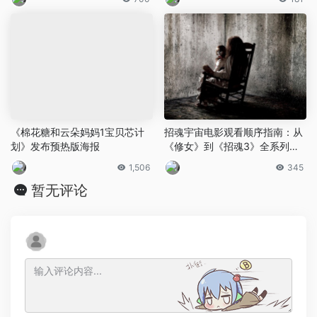
《棉花糖和云朵妈妈1宝贝芯计
招魂宇宙电影观看顺序指南：从
划》发布预热版海报
《修女》到《招魂3》全系列影
视合集
1,506
345
暂无评论