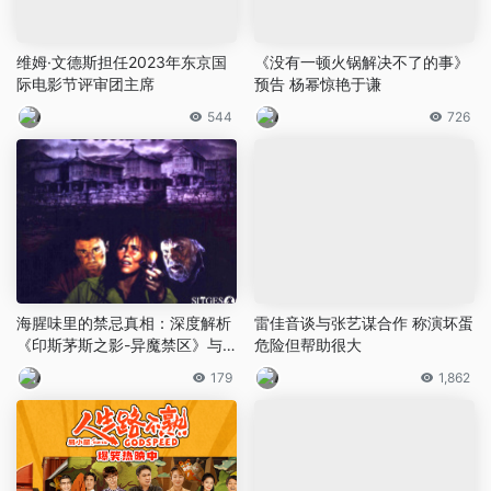
维姆·文德斯担任2023年东京国
《没有一顿火锅解决不了的事》
际电影节评审团主席
预告 杨幂惊艳于谦
544
726
海腥味里的禁忌真相：深度解析
雷佳音谈与张艺谋合作 称演坏蛋
《印斯茅斯之影-异魔禁区》与
危险但帮助很大
克苏鲁式恐怖
179
1,862