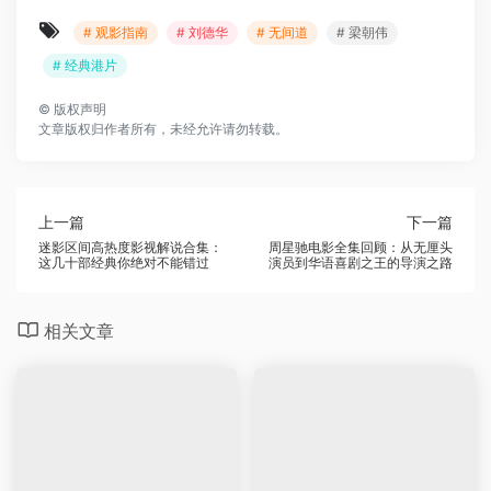
# 观影指南
# 刘德华
# 无间道
# 梁朝伟
# 经典港片
©
版权声明
文章版权归作者所有，未经允许请勿转载。
上一篇
下一篇
迷影区间高热度影视解说合集：
周星驰电影全集回顾：从无厘头
这几十部经典你绝对不能错过
演员到华语喜剧之王的导演之路
相关文章