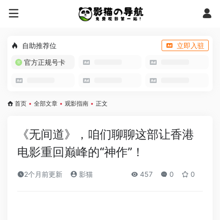
自助推荐位
立即入驻
官方正规号卡
首页
•
全部文章
•
观影指南
•
正文
《无间道》，咱们聊聊这部让香港
电影重回巅峰的“神作”！
2个月前更新
影猫
457
0
0