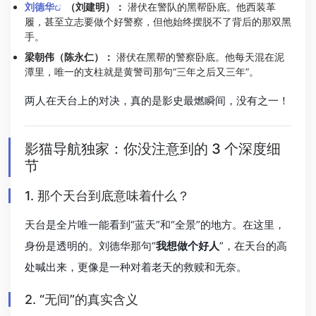
刘德华
（刘建明）：
潜伏在警队的黑帮卧底。他西装革
履，甚至立志要做个好警察，但他始终摆脱不了背后的那双黑
手。
梁朝伟（陈永仁）：
潜伏在黑帮的警察卧底。他每天混在泥
潭里，唯一的支柱就是黄警司那句“三年之后又三年”。
两人在天台上的对决，真的是影史最燃瞬间，没有之一！
影猫导航独家：你没注意到的 3 个深度细
节
1. 那个天台到底意味着什么？
天台是全片唯一能看到“蓝天”和“全景”的地方。在这里，
身份是透明的。刘德华那句“
我想做个好人
”，在天台的高
处喊出来，更像是一种对着老天的救赎和无奈。
2. “无间”的真实含义