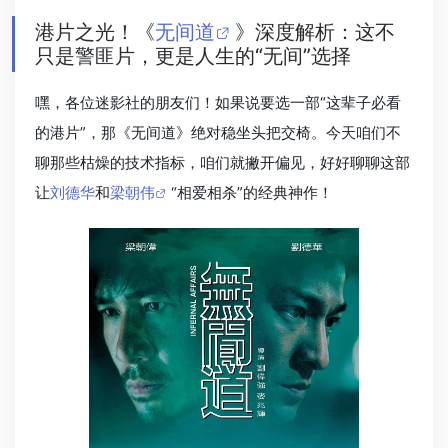
港片之光！《
无间道
》深度解析：这不
只是警匪片，更是人生的“无间”选择
嘿，各位迷影社的朋友们！如果说要选一部“这辈子必看
的港片”，那《无间道》绝对稳坐头把交椅。今天咱们不
聊那些枯燥的技术指标，咱们就撇开偏见，好好聊聊这部
让
刘德华
和
梁朝伟
“相爱相杀”的经典神作！