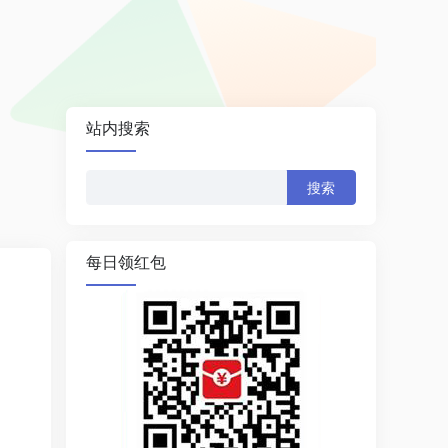
站内搜索
搜
索：
每日领红包