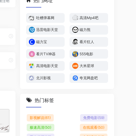
热门网址
转载请注明
吐槽弹幕网
高清Mp4吧
迅雷电影天堂
磁力熊
磁力宝
看片狂人
看片TV神器
555电影
高清电影天堂
大米星球
北川影视
夸克网盘吧
热门标签
影视解说
(61)
免费电影
(59)
极速高清
(50)
在线观看
(50)