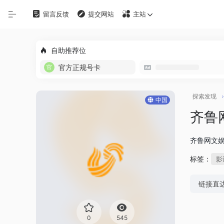
留言反馈
提交网站
主站
自定义
自助推荐位
在线影视
官方正规号卡
影视下载
探索发现
中国
资源铺
齐鲁
电影搜索
齐鲁网文
标签：
影
探索发现
链接直
影视工具
观影软件
0
545