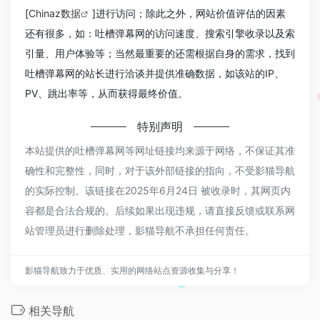
[
Chinaz数据
]进行访问；除此之外，网站价值评估的因素
还有很多，如：吐槽弹幕网的访问速度、搜索引擎收录以及索
引量、用户体验等；当然最重要的还需根据自身的需求，找到
吐槽弹幕网的站长进行洽谈并提供准确数据，如该站的IP、
PV、跳出率等，从而获得最终价值。
特别声明
本站提供的吐槽弹幕网等网址链接均来源于网络，不保证其准
确性和完整性，同时，对于该外部链接的指向，不受影猫导航
的实际控制。该链接在2025年6月24日 被收录时，其网页内
容都是合法合规的。后续如果出现违规，请直接反馈或联系网
站管理员进行删除处理，影猫导航不承担任何责任。
影猫导航致力于优质、实用的网络站点资源收集与分享！
相关导航