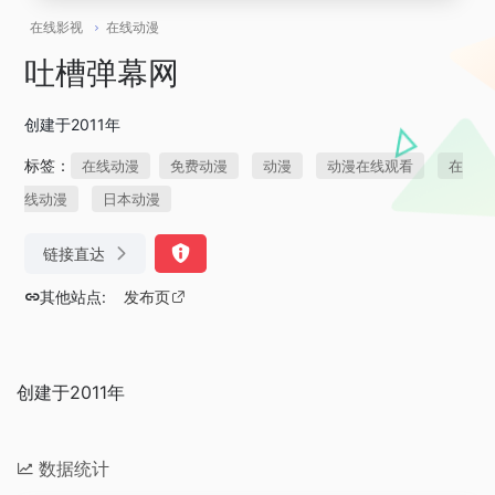
在线影视
在线动漫
吐槽弹幕网
创建于2011年
标签：
在线动漫
免费动漫
动漫
动漫在线观看
在
线动漫
日本动漫
链接直达
其他站点:
发布页
创建于2011年
数据统计