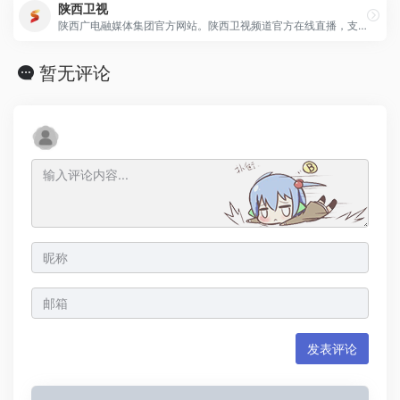
陕西卫视
陕西广电融媒体集团官方网站。陕西卫视频道官方在线直播，支持陕西卫视在线直播回看，高清免费观看，还有最新最全的陕西卫视节目表。
暂无评论
发表评论