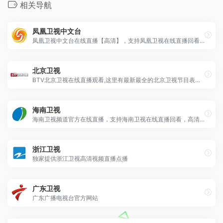
相关导航
凤凰卫视中文台
凤凰卫视中文台在线直播【高清】，支持凤凰卫视在线直播回看，高清免费观看，还有最新最全的凤凰卫视节目表。
北京卫视
BTV北京卫视在线直播观看,这里有最新最全的北京卫视节目表，现场高清回放北京电视台所有频道节目。
海南卫视
海南卫视频道官方在线直播，支持海南卫视在线直播回看，高清免费观看，还有最新最全的海南卫视节目表。
浙江卫视
独家提供浙江卫视高清视频直播点播
广东卫视
广东广播电视台官方网站