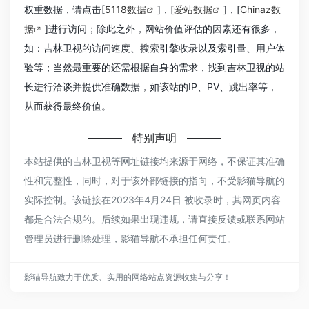
权重数据，请点击[
5118数据
]，[
爱站数据
]，[
Chinaz数
据
]进行访问；除此之外，网站价值评估的因素还有很多，
如：吉林卫视的访问速度、搜索引擎收录以及索引量、用户体
验等；当然最重要的还需根据自身的需求，找到吉林卫视的站
长进行洽谈并提供准确数据，如该站的IP、PV、跳出率等，
从而获得最终价值。
特别声明
本站提供的吉林卫视等网址链接均来源于网络，不保证其准确
性和完整性，同时，对于该外部链接的指向，不受影猫导航的
实际控制。该链接在2023年4月24日 被收录时，其网页内容
都是合法合规的。后续如果出现违规，请直接反馈或联系网站
管理员进行删除处理，影猫导航不承担任何责任。
影猫导航致力于优质、实用的网络站点资源收集与分享！