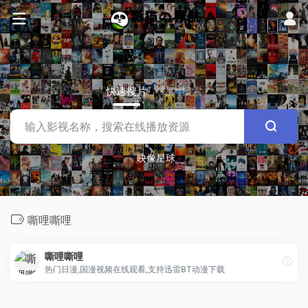
快速搜片
站内搜索
映像星球
嘶哩嘶哩
嘶哩嘶哩
热门日漫,国漫视频在线观看,支持迅雷BT动漫下载