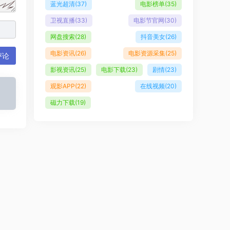
蓝光超清
(37)
电影榜单
(35)
卫视直播
(33)
电影节官网
(30)
网盘搜索
(28)
抖音美女
(26)
电影资讯
(26)
电影资源采集
(25)
评论
影视资讯
(25)
电影下载
(23)
剧情
(23)
观影APP
(22)
在线视频
(20)
磁力下载
(19)