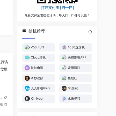
最新支付宝发红包活动，每天扫一扫都可以领！
随机推荐
V50.FUN
1080迷影视
Cloud影视
免费影视APP
进行访
拉拉电影
麦田影院
还需根
奇妙视频
鱼塘社
人人影视PRO
68影院
制。该
Kimivod
永乐视频
，影猫