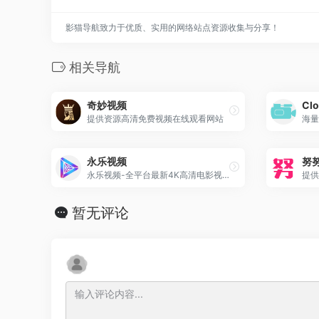
影猫导航致力于优质、实用的网络站点资源收集与分享！
相关导航
奇妙视频
Cl
提供资源高清免费视频在线观看网站
永乐视频
努
永乐视频-全平台最新4K高清电影视频免费在线观看
暂无评论