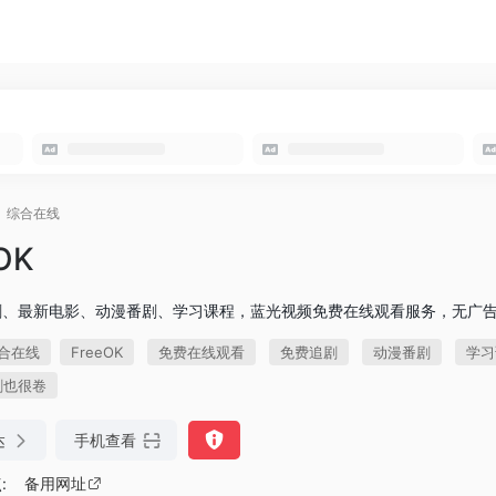
综合在线
OK
剧、最新电影、动漫番剧、学习课程，蓝光视频免费在线观看服务，无广
合在线
FreeOK
免费在线观看
免费追剧
动漫番剧
学习
剧也很卷
达
手机查看
:
备用网址