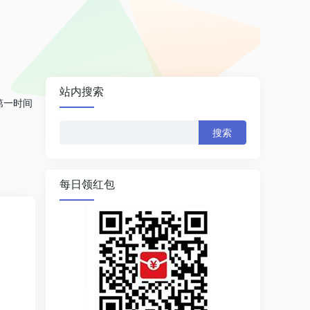
站内搜索
第一时间
搜
索：
每日领红包