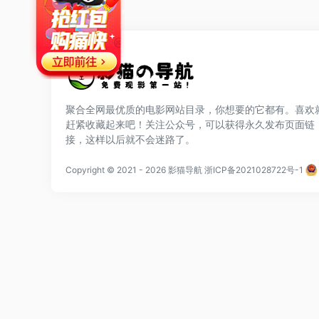
聚合全网最优质的电影网站目录，你想要的它都有。喜欢
赶紧收藏起来吧！关注公众号，可以获得永久发布页面链
网站公告
接，这样以后就不会迷路了。
站点排行
Copyright © 2021
- 2026
影猫导航
浙ICP备2021028722号-1
广告合作