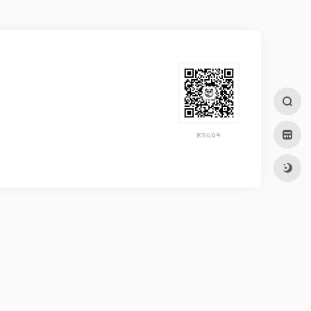
官方公众号