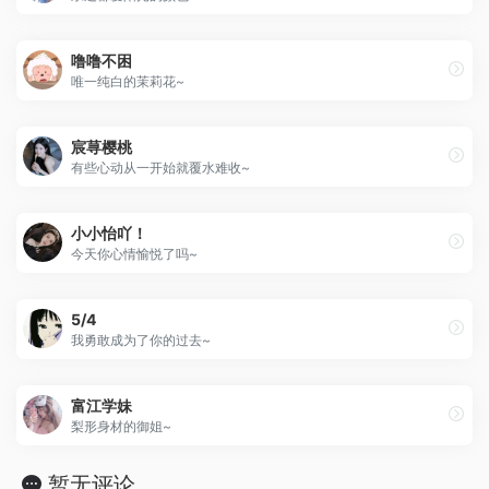
噜噜不困
唯一纯白的茉莉花~
宸荨樱桃
有些心动从一开始就覆水难收~
小小怡吖！
今天你心情愉悦了吗~
5/4
我勇敢成为了你的过去~
富江学妹
梨形身材的御姐~
暂无评论