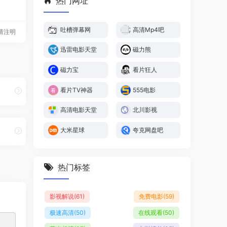
热门网址
吐槽弹幕网
高清Mp4吧
转载请注明
迅雷电影天堂
磁力熊
磁力宝
看片狂人
看片TV神器
555电影
高清电影天堂
北川影视
大米星球
夸克网盘吧
热门标签
影视解说
(61)
免费电影
(59)
极速高清
(50)
在线观看
(50)