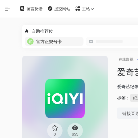
留言反馈
提交网站
主站
自定义
自助推荐位
在线影视
官方正规号卡
影视下载
在线影视
资源铺
爱奇
电影搜索
爱奇艺纪
标签：
纪
探索发现
链接直
影视工具
观影软件
0
655