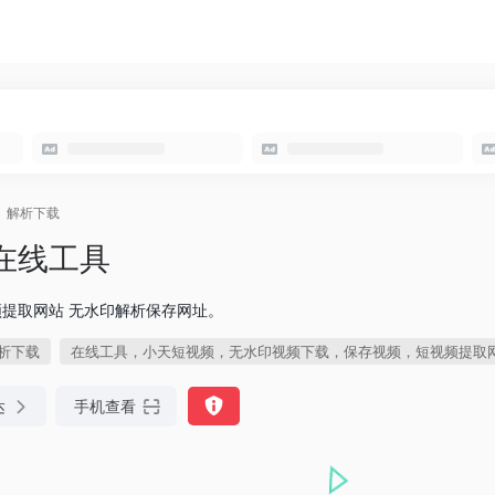
解析下载
在线工具
提取网站 无水印解析保存网址。
析下载
在线工具，小天短视频，无水印视频下载，保存视频，短视频提取
达
手机查看