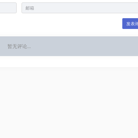
发表
暂无评论...