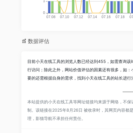
数据评估
目前小天在线工具的浏览人数已经达到455，如需查询该
行访问；除此之外，网站价值评估的因素还有很多，如：
要的还需根据自身的需求，找到小天在线工具的站长进行洽
本站提供的小天在线工具等网址链接均来源于网络，不保
制。该链接在2025年8月26日 被收录时，其网页内
理，影猫导航不承担任何责任。