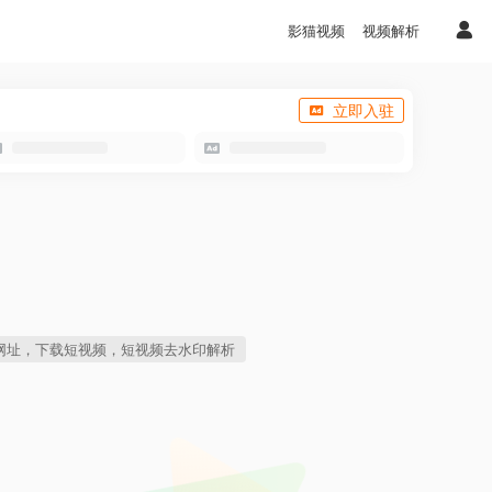
影猫视频
视频解析
立即入驻
网址，下载短视频，短视频去水印解析