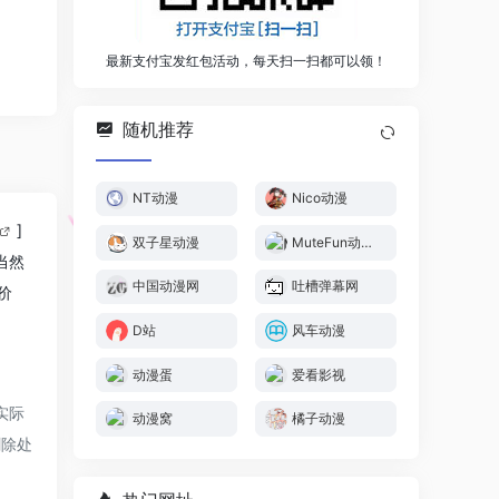
最新支付宝发红包活动，每天扫一扫都可以领！
随机推荐
NT动漫
Nico动漫
]
双子星动漫
MuteFun动漫网站
当然
中国动漫网
吐槽弹幕网
价
D站
风车动漫
动漫蛋
爱看影视
实际
动漫窝
橘子动漫
删除处