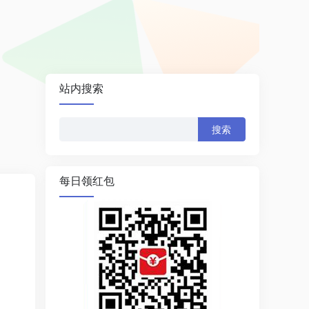
站内搜索
搜
索：
每日领红包