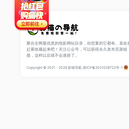
聚合全网最优质的电影网站目录，你想要的它都有。喜欢
赶紧收藏起来吧！关注公众号，可以获得永久发布页面链
网站公告
接，这样以后就不会迷路了。
站点排行
Copyright © 2021
- 2026
影猫导航
浙ICP备2021028722号-1
广告合作