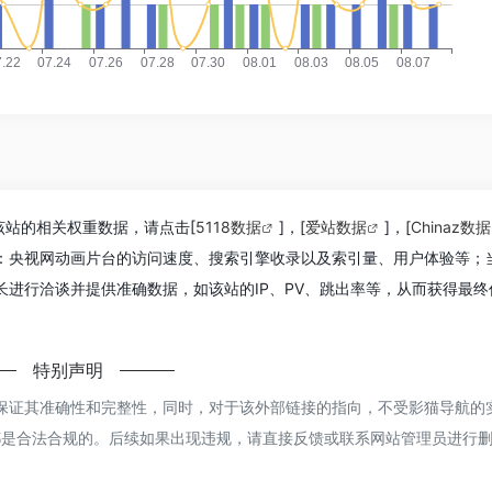
该站的相关权重数据，请点击[
5118数据
]，[
爱站数据
]，[
Chinaz数据
：央视网动画片台的访问速度、搜索引擎收录以及索引量、用户体验等；
进行洽谈并提供准确数据，如该站的IP、PV、跳出率等，从而获得最终
特别声明
保证其准确性和完整性，同时，对于该外部链接的指向，不受影猫导航的
内容都是合法合规的。后续如果出现违规，请直接反馈或联系网站管理员进行