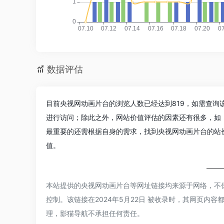
数据评估
目前央视网动画片台的浏览人数已经达到819，如需查询
进行访问；除此之外，网站价值评估的因素还有很多，如
最重要的还需根据自身的需求，找到央视网动画片台的站长
值。
本站提供的央视网动画片台等网址链接均来源于网络，不
控制。该链接在2024年5月22日 被收录时，其网页
理，影猫导航不承担任何责任。