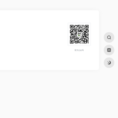
官方公众号