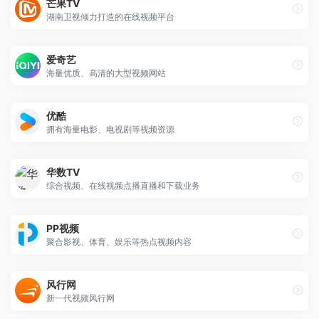
芒果TV
湖南卫视倾力打造的在线视频平台
爱奇艺
海量优质、高清的大型视频网站
优酷
拥有海量电影、电视剧等视频资源
华数TV
综合视频、在线视频点播直播和下载业务
PP视频
聚合影视、体育、娱乐等热点视频内容
风行网
新一代视频风行网