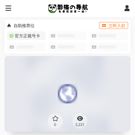
自助推荐位
立即入驻
官方正规号卡
0
2,221