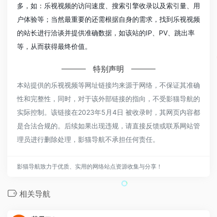
多，如：乐视视频的访问速度、搜索引擎收录以及索引量、用
户体验等；当然最重要的还需根据自身的需求，找到乐视视频
的站长进行洽谈并提供准确数据，如该站的IP、PV、跳出率
等，从而获得最终价值。
特别声明
本站提供的乐视视频等网址链接均来源于网络，不保证其准确
性和完整性，同时，对于该外部链接的指向，不受影猫导航的
实际控制。该链接在2023年5月4日 被收录时，其网页内容都
是合法合规的。后续如果出现违规，请直接反馈或联系网站管
理员进行删除处理，影猫导航不承担任何责任。
影猫导航致力于优质、实用的网络站点资源收集与分享！
相关导航