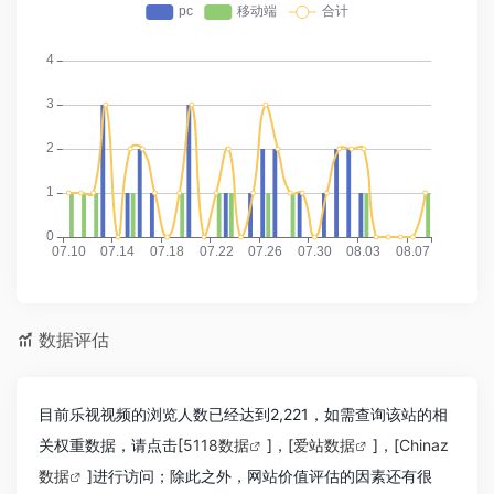
数据评估
目前乐视视频的浏览人数已经达到2,221，如需查询该站的相
关权重数据，请点击[
5118数据
]，[
爱站数据
]，[
Chinaz
数据
]进行访问；除此之外，网站价值评估的因素还有很