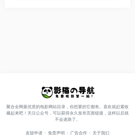
聚合全网最优质的电影网站目录，你想要的它都有。喜欢就赶紧收
藏起来吧！关注公众号，可以获得永久发布页面链接，这样以后就
不会迷路了。
友链申请
免责声明
广告合作
关于我们