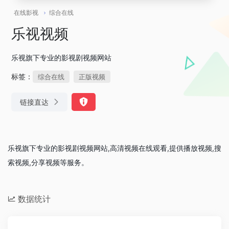
在线影视
综合在线
乐视视频
乐视旗下专业的影视剧视频网站
标签：
综合在线
正版视频
链接直达
乐视旗下专业的影视剧视频网站,高清视频在线观看,提供播放视频,搜
索视频,分享视频等服务。
数据统计