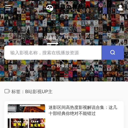
快速搜片
站内搜索
映像星球
标签：B站影视UP主
迷影区间高热度影视解说合集：这几
十部经典你绝对不能错过