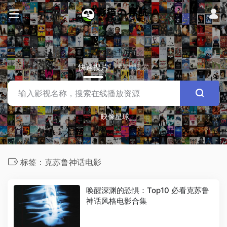
快速搜片
站内搜索
映像星球
标签：克苏鲁神话电影
唤醒深渊的恐惧：Top10 必看克苏鲁
神话风格电影合集