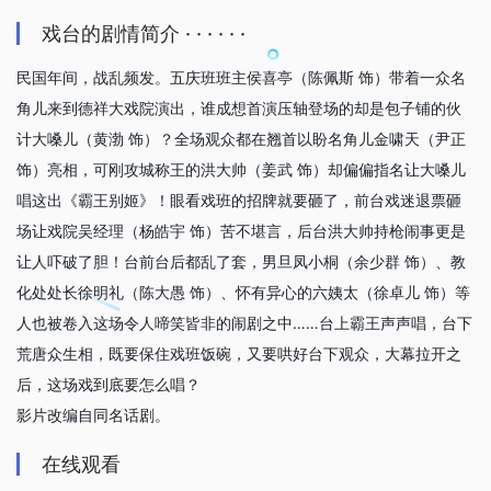
戏台的剧情简介 · · · · · ·
民国年间，战乱频发。五庆班班主侯喜亭（陈佩斯 饰）带着一众名
角儿来到德祥大戏院演出，谁成想首演压轴登场的却是包子铺的伙
计大嗓儿（黄渤 饰）？全场观众都在翘首以盼名角儿金啸天（尹正
饰）亮相，可刚攻城称王的洪大帅（姜武 饰）却偏偏指名让大嗓儿
唱这出《霸王别姬》！眼看戏班的招牌就要砸了，前台戏迷退票砸
场让戏院吴经理（杨皓宇 饰）苦不堪言，后台洪大帅持枪闹事更是
让人吓破了胆！台前台后都乱了套，男旦凤小桐（余少群 饰）、教
化处处长徐明礼（陈大愚 饰）、怀有异心的六姨太（徐卓儿 饰）等
人也被卷入这场令人啼笑皆非的闹剧之中……台上霸王声声唱，台下
荒唐众生相，既要保住戏班饭碗，又要哄好台下观众，大幕拉开之
后，这场戏到底要怎么唱？
影片改编自同名话剧。
在线观看