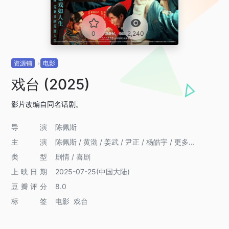
0
2,240
资源铺
电影
戏台 (2025)
影片改编自同名话剧。
导演
陈佩斯
主演
陈佩斯 / 黄渤 / 姜武 / 尹正 / 杨皓宇 / 更多...
类型
剧情 / 喜剧
上映日期
2025-07-25(中国大陆)
豆瓣评分
8.0
标签
电影
戏台