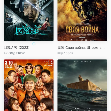
回魂之夜 (2023)
渗透 Своя война. Шторм в пустыне (2022)
4K 60帧 2160P
中字 1080P