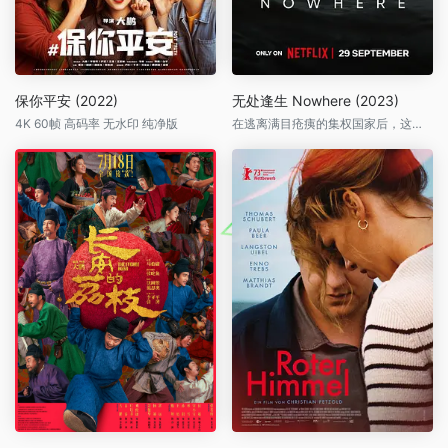
保你平安 (2022)
无处逢生 Nowhere (2023)
4K 60帧 高码率 无水印 纯净版
在逃离满目疮痍的集权国家后，这名孕妇被困在集装箱中，孤身一人在海上漂泊，奋力求生。