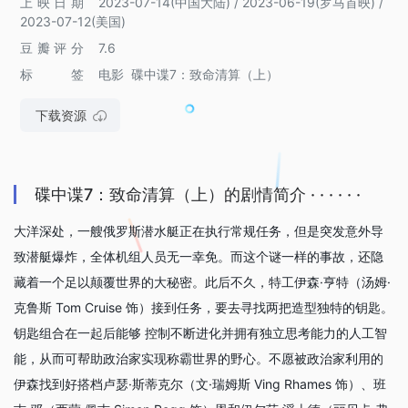
上映日期
2023-07-14(中国大陆) / 2023-06-19(罗马首映) /
2023-07-12(美国)
豆瓣评分
7.6
标签
电影
碟中谍7：致命清算（上）
下载资源
碟中谍7：致命清算（上）的剧情简介 · · · · · ·
大洋深处，一艘俄罗斯潜水艇正在执行常规任务，但是突发意外导
致潜艇爆炸，全体机组人员无一幸免。而这个谜一样的事故，还隐
藏着一个足以颠覆世界的大秘密。此后不久，特工伊森·亨特（汤姆·
克鲁斯 Tom Cruise 饰）接到任务，要去寻找两把造型独特的钥匙。
钥匙组合在一起后能够 控制不断进化并拥有独立思考能力的人工智
能，从而可帮助政治家实现称霸世界的野心。不愿被政治家利用的
伊森找到好搭档卢瑟·斯蒂克尔（文·瑞姆斯 Ving Rhames 饰）、班