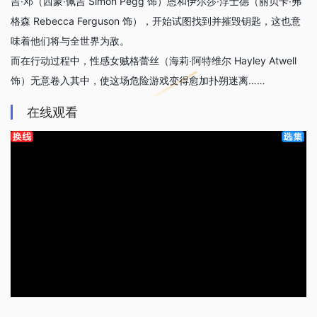
吉·邓（西蒙·佩吉 Simon Pegg 饰）恩和伊尔莎·浮士德（丽贝卡·弗
格森 Rebecca Ferguson 饰），开始试图找到并摧毁钥匙，这也意
味着他们将与全世界为敌。
而在行动过程中，性感女贼格蕾丝（海莉·阿特维尔 Hayley Atwell
饰）无意卷入其中，使这场危险游戏变得愈加扑朔迷离……
在线观看