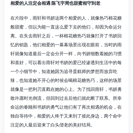
相爱的人注定会相遇 陈飞宇周也甜蜜相守到老
在片段中，雨轩和书妍这两个相爱的人，就像热巧棉花糖
般甜蜜，但以为能一直这么爱下去的他们，却因为命运分
离。在失去雨轩之后，一杯棉花糖热巧就像打开了书妍回
忆的钥匙，他们相爱的一幕幕场景出现在眼前，当时的雨
轩就像知道最后一定会分开一样，向书妍细数着她的习惯
和喜好，可以看出雨轩对书妍的爱已经渗透到生活中的每
一个小细节中，知道她因为追寻蛋糕师的梦想而放弃吃
辣，也知道她不开心的时候会喝棉花糖热巧，这样的场景
就像是一把利刃直戳在她的心上。为了找回雨轩，书妍勇
敢许愿时光倒流，但回到过去后他们就此断了联系。所幸
命运的眷顾和书妍的勇气让他们有了再次相遇的机会，在
独自等待中，相爱的人终于又来到了彼此身边，两个命中
注定的人最后迎来了白头偕老的美好结局。