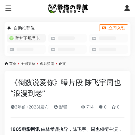
自助推荐位
立即入驻
官方正规号卡
首页
•
全部文章
•
观影指南
•
正文
《倒数说爱你》曝片段 陈飞宇周也
“浪漫到老”
3年前 (2023)发布
影猫
714
0
0
1905电影网讯
由林孝谦执导，陈飞宇、周也领衔主演，