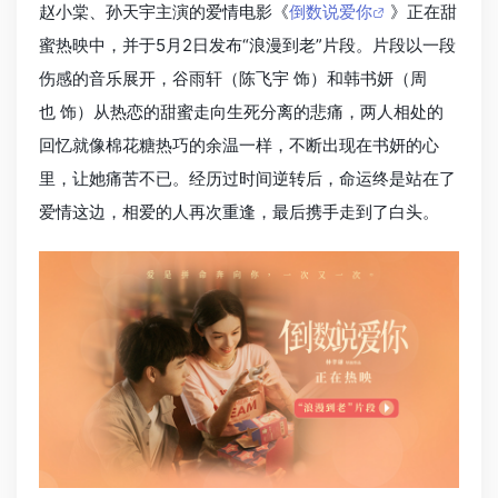
赵小棠、孙天宇主演的爱情电影《
倒数说爱你
》正在甜
蜜热映中，并于5月2日发布“浪漫到老”片段。片段以一段
伤感的音乐展开，谷雨轩（陈飞宇 饰）和韩书妍（周
也 饰）从热恋的甜蜜走向生死分离的悲痛，两人相处的
回忆就像棉花糖热巧的余温一样，不断出现在书妍的心
里，让她痛苦不已。经历过时间逆转后，命运终是站在了
爱情这边，相爱的人再次重逢，最后携手走到了白头。