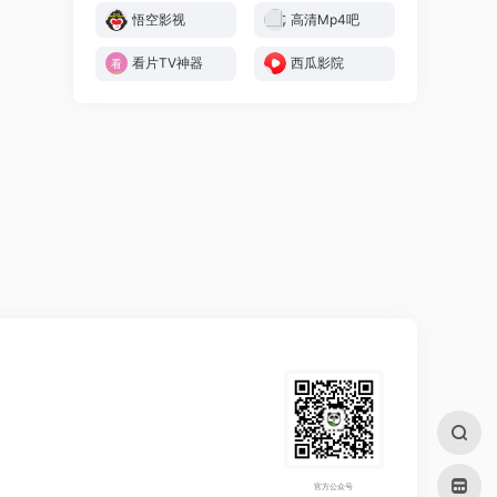
悟空影视
高清Mp4吧
看片TV神器
西瓜影院
官方公众号