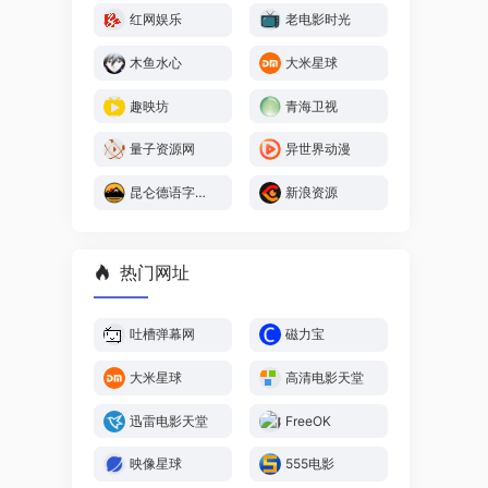
红网娱乐
老电影时光
木鱼水心
大米星球
趣映坊
青海卫视
量子资源网
异世界动漫
昆仑德语字幕组
新浪资源
热门网址
吐槽弹幕网
磁力宝
大米星球
高清电影天堂
迅雷电影天堂
FreeOK
映像星球
555电影