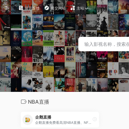
留言反馈
提交网站
主站
自定义
在线影视
影视下载
资源铺
电影搜索
探索发现
NBA直播
影视工具
企鹅直播
观影软件
企鹅直播免费看高清NBA直播、NFL橄榄球直播、足球直播、台球直播等直播