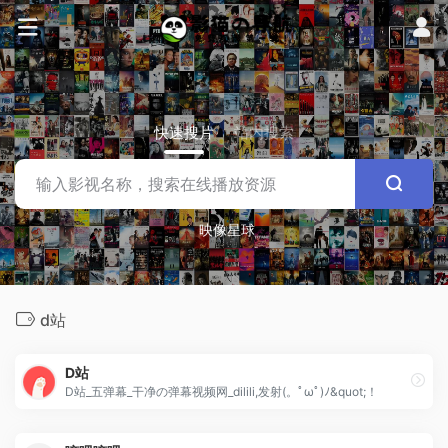
快速搜片
站内搜索
映像星球
d站
D站
D站_五弹幕_干净の弹幕视频网_dilili,发射(。ﾟωﾟ)ﾉ&quot;！