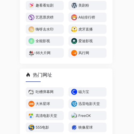
趣看看短剧
美剧粉
艺恩票房榜
A站排行榜
嗨呀去水印
虎牙直播
全能影视
爱迪影视
66大片网
风行网
热门网址
吐槽弹幕网
磁力宝
大米星球
迅雷电影天堂
高清电影天堂
FreeOK
555电影
映像星球