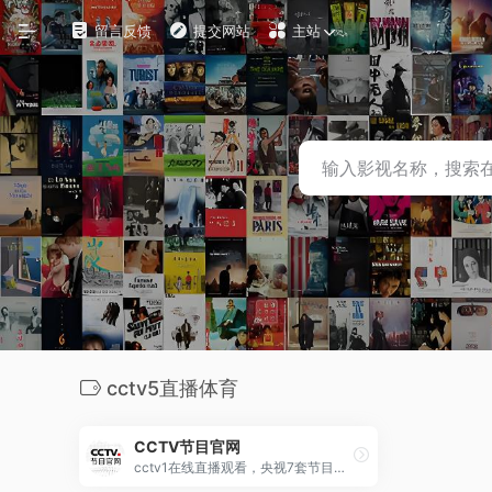
留言反馈
提交网站
主站
自定义
在线影视
影视下载
资源铺
电影搜索
探索发现
cctv5直播体育
影视工具
CCTV节目官网
观影软件
cctv1在线直播观看，央视7套节目表点播回看