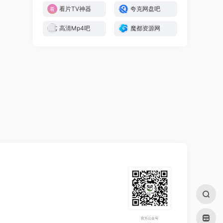
看片TV神器
夸克网盘吧
高清Mp4吧
魔都资源网
官方公众号