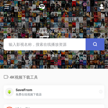
快速搜片
站内搜索
映像星球
4K视频下载工具
SaveFrom
免费在线视频下载器