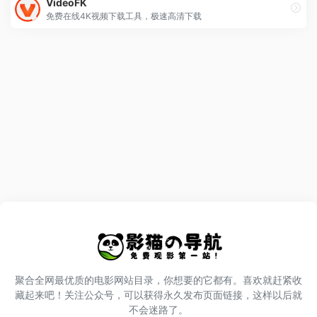
VideoFK
免费在线4K视频下载工具，极速高清下载
聚合全网最优质的电影网站目录，你想要的它都有。喜欢就赶紧收
藏起来吧！关注公众号，可以获得永久发布页面链接，这样以后就
不会迷路了。