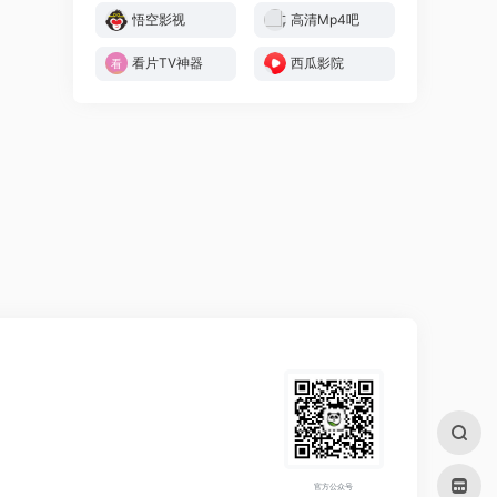
悟空影视
高清Mp4吧
看片TV神器
西瓜影院
官方公众号