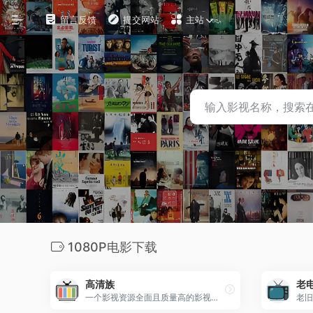
留言反馈
提交网站
主站
自定义
在线影视
影视下载
资源铺
电影搜索
探索发现
1080P电影下载
影视工具
高清族
老
观影软件
一个影视资源全面且质量高的影视资源交流社区。
老旧