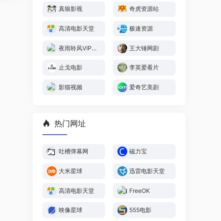
真狼影视
奇虎资源站
高清电影天堂
极速资源
夜雨聆风VIP视频解析
王大锤网剧
止戈电影
李英爱看片
影猫视频
爱奇艺美剧
热门网址
吐槽弹幕网
磁力宝
大米星球
迅雷电影天堂
高清电影天堂
FreeOK
映像星球
555电影