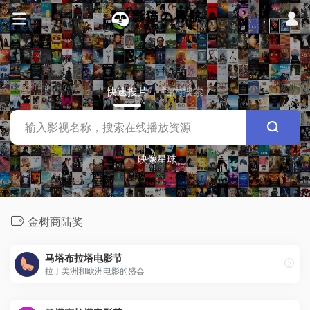
快速搜片
站内搜索
映像星球
金树商陆奖
马塔布拉塔电影节
拉丁美洲和欧洲电影的盛会