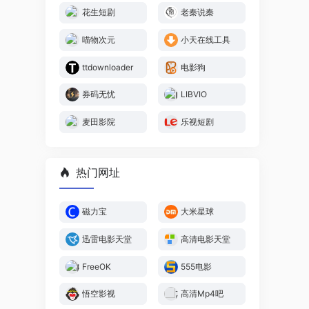
花生短剧
老秦说秦
喵物次元
小天在线工具
ttdownloader
电影狗
券码无忧
LIBVIO
麦田影院
乐视短剧
热门网址
磁力宝
大米星球
迅雷电影天堂
高清电影天堂
FreeOK
555电影
悟空影视
高清Mp4吧