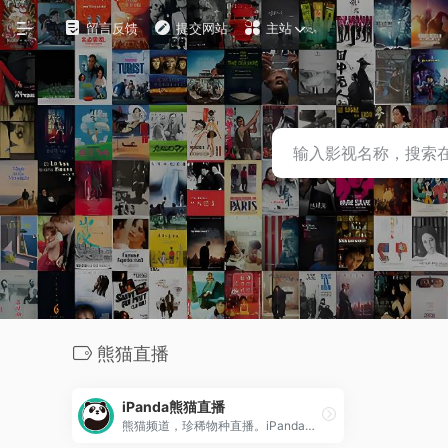
留言反馈
提交网站
主站
自定义
在线影视
影视下载
资源铺
电影搜索
探索发现
熊猫直播
影视工具
iPanda熊猫直播
观影软件
熊猫频道，珍稀物种直播。iPanda熊猫频道对大熊猫繁育、日常起居等的情况进行24小时近距离视频直播及点播，并通过社交媒体、移动终端等用中、英进行全媒体传播。