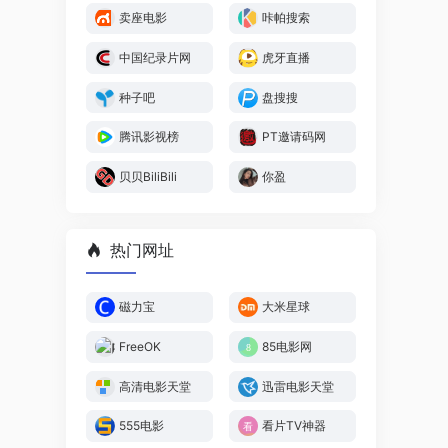
卖座电影
咔帕搜索
中国纪录片网
虎牙直播
种子吧
盘搜搜
腾讯影视榜
PT邀请码网
贝贝BiliBili
你盈
热门网址
磁力宝
大米星球
FreeOK
85电影网
高清电影天堂
迅雷电影天堂
555电影
看片TV神器