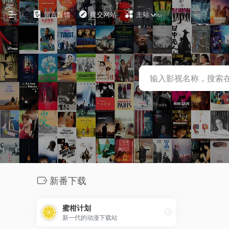
留言反馈
提交网站
主站
自定义
在线影视
影视下载
资源铺
电影搜索
探索发现
新番下载
影视工具
蜜柑计划
观影软件
新一代的动漫下载站