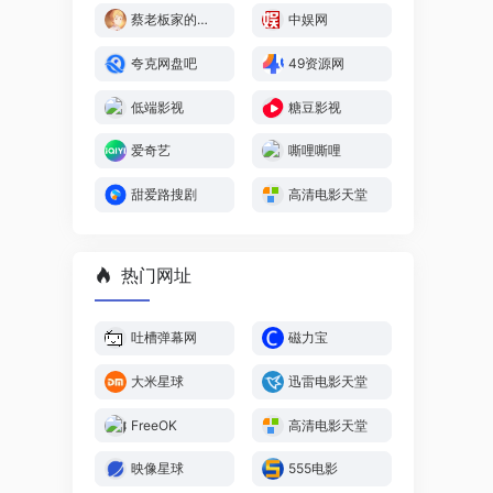
蔡老板家的长工
中娱网
夸克网盘吧
49资源网
低端影视
糖豆影视
爱奇艺
嘶哩嘶哩
甜爱路搜剧
高清电影天堂
热门网址
吐槽弹幕网
磁力宝
大米星球
迅雷电影天堂
FreeOK
高清电影天堂
映像星球
555电影