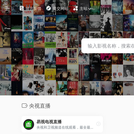
留言反馈
提交网站
主站
自定义
在线影视
影视下载
资源铺
电影搜索
探索发现
央视直播
影视工具
易视电视直播
观影软件
央视和卫视频道在线观看，最全最流畅的高清网络电视