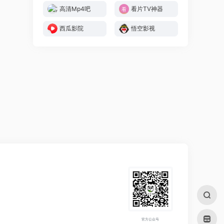
高清Mp4吧
看片TV神器
西瓜影院
悟空影视
官方公众号