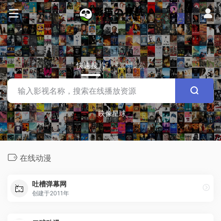
快速搜片
站内搜索
映像星球
在线动漫
吐槽弹幕网
创建于2011年