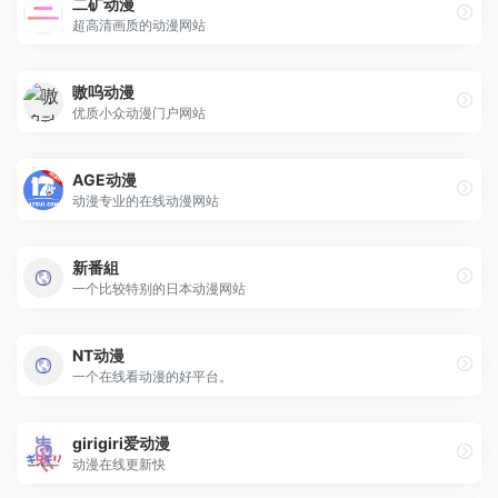
二矿动漫
超高清画质的动漫网站
嗷呜动漫
优质小众动漫门户网站
AGE动漫
动漫专业的在线动漫网站
新番組
一个比较特别的日本动漫网站
NT动漫
一个在线看动漫的好平台。
girigiri爱动漫
动漫在线更新快