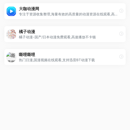
大咖动漫网
专注于资源收集整理,海量有效的高质量的动漫资源在线观看,高清晰画质的在线动漫,观看完全免费。
橘子动漫
橘子动漫-国产/日本动漫免费观看,高速播放不卡顿
嘶哩嘶哩
热门日漫,国漫视频在线观看,支持迅雷BT动漫下载