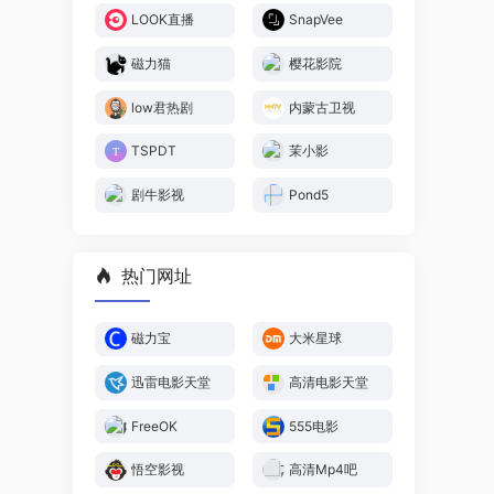
LOOK直播
SnapVee
磁力猫
樱花影院
low君热剧
内蒙古卫视
TSPDT
茉小影
剧牛影视
Pond5
热门网址
磁力宝
大米星球
迅雷电影天堂
高清电影天堂
FreeOK
555电影
悟空影视
高清Mp4吧