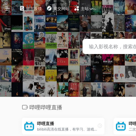
留言反馈
提交网站
主站
自定义
在线影视
影视下载
资源铺
电影搜索
探索发现
哔哩哔哩直播
影视工具
哔哩直播
哔
观影软件
bilibili高清在线直播，有学习、游戏、电竞等主播
二次