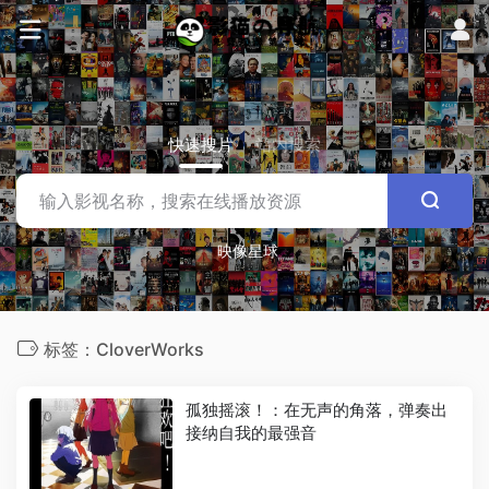
快速搜片
站内搜索
映像星球
标签：CloverWorks
孤独摇滚！：在无声的角落，弹奏出
接纳自我的最强音