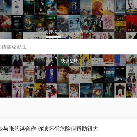
快速搜片
站内搜索
映像星球
谈与张艺谋合作 称演坏蛋危险但帮助很大