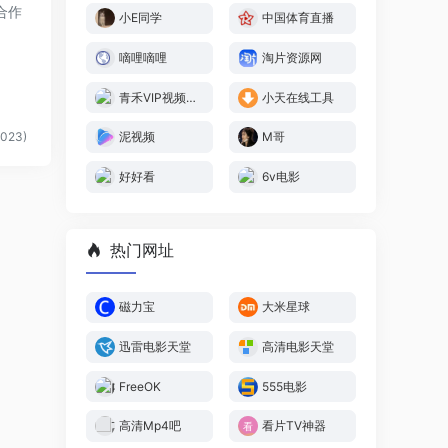
合作
小E同学
中国体育直播
嘀哩嘀哩
淘片资源网
青禾VIP视频解析
小天在线工具
023)
泥视频
M哥
好好看
6v电影
热门网址
磁力宝
大米星球
迅雷电影天堂
高清电影天堂
FreeOK
555电影
高清Mp4吧
看片TV神器