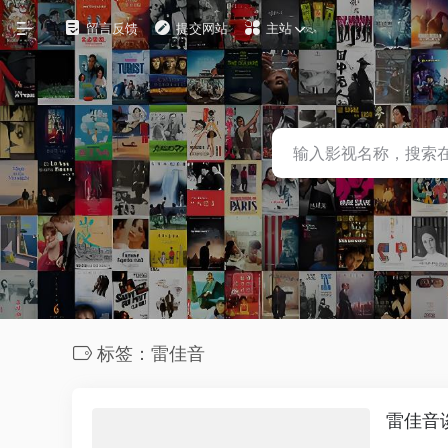
留言反馈
提交网站
主站
自定义
在线影视
影视下载
资源铺
电影搜索
探索发现
标签：雷佳音
影视工具
观影软件
雷佳音