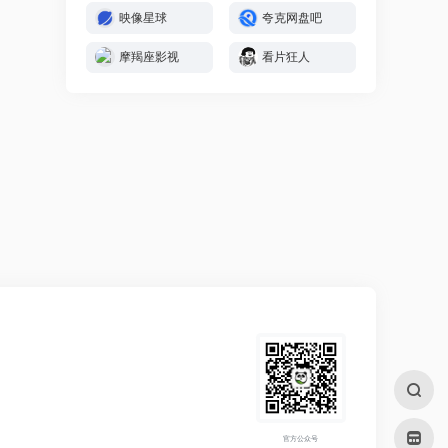
映像星球
夸克网盘吧
摩羯座影视
看片狂人
官方公众号