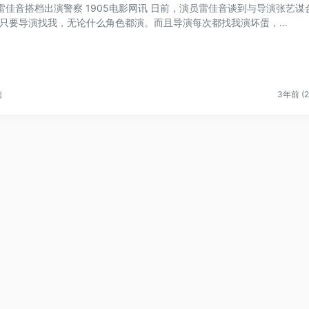
雷佳音搭档出演警察 1905电影网讯 日前，演员雷佳音谈到与导演张艺谋
“只要导演找我，无论什么角色都演。而且导演每次都找我演坏蛋，...
南
3年前 (2