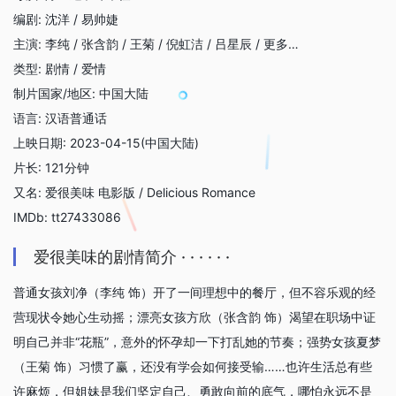
编剧: 沈洋 / 易帅婕
主演: 李纯 / 张含韵 / 王菊 / 倪虹洁 / 吕星辰 / 更多…
类型: 剧情 / 爱情
制片国家/地区: 中国大陆
语言: 汉语普通话
上映日期: 2023-04-15(中国大陆)
片长: 121分钟
又名: 爱很美味 电影版 / Delicious Romance
IMDb: tt27433086
爱很美味的剧情简介 · · · · · ·
普通女孩刘净（李纯 饰）开了一间理想中的餐厅，但不容乐观的经
营现状令她心生动摇；漂亮女孩方欣（张含韵 饰）渴望在职场中证
明自己并非“花瓶”，意外的怀孕却一下打乱她的节奏；强势女孩夏梦
（王菊 饰）习惯了赢，还没有学会如何接受输……也许生活总有些
许麻烦，但姐妹是我们坚定自己、勇敢向前的底气，哪怕永远不是