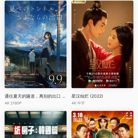
通往夏天的隧道，离别的出口 夏へのトンネル、さよならの出口 (2022)
星汉灿烂 (2022)
4K 2160P
4K 中字