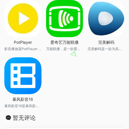
PotPlayer
爱奇艺万能联播
完美解码
影音播放器PotPlayer 绿色纯净版是一款免费热门影音播放器软件，PotPlayer播放器目前最新版更新至v1.7。影音爱好者们不妨更新吧！根据诸多粉丝从使用经验来看，不要管版本是public还是dev，用新版才是正确选择，既能及时解决bug，又能获取新功能！
万能联播，是一款爱奇艺出品的万能播放和快传工具。支持多种音视频格式播放，支持不限地域、不受本地WiFi网络限制的云投屏，支持在手机及电脑间跨平台设备间高速互传。
完美解码是一款为高清影视爱好者精心打造的影音解码包，能软硬件解码播放流行的视频和音频格式。集成多媒体播放器PotPlayer、MPC-HC、MPC-BE，分离器解码器套件LAV Filters，高画质渲染器madVR，支持中英语言安装使用。
暴风影音16
暴风影音16是暴风影音16周年之际2019年6月推出的一款简单纯碎的本地视频播放器，启动快播放流畅，支持816种解码可播放目前所有的视频格式，支持左眼模式、VR设备3D模式、全景环绕声、截图和投屏功能。
暂无评论