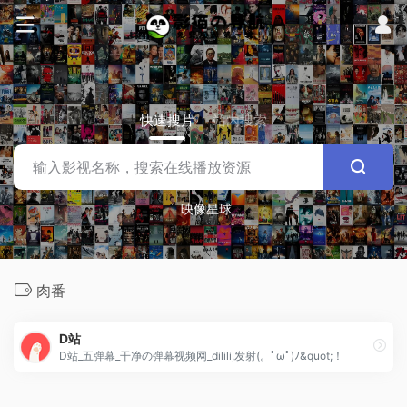
快速搜片
站内搜索
映像星球
肉番
D站
D站_五弹幕_干净の弹幕视频网_dilili,发射(。ﾟωﾟ)ﾉ&quot;！