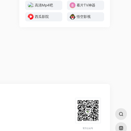
高清Mp4吧
看片TV神器
西瓜影院
悟空影视
官方公众号