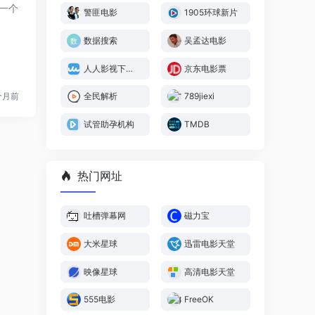
是一个
警匪电影
1905环球新片
数据搜索
吴孟达电影
人人影视下载分享
京东电影票
个月前
全民解析
789jiexi
试管助孕机构
TMDB
热门网址
吐槽弹幕网
磁力宝
大米星球
迅雷电影天堂
映像星球
高清电影天堂
555电影
FreeOK