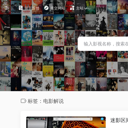
留言反馈
提交网站
主站
自定义
在线影视
影视下载
资源铺
电影搜索
探索发现
标签：电影解说
影视工具
观影软件
迷影区