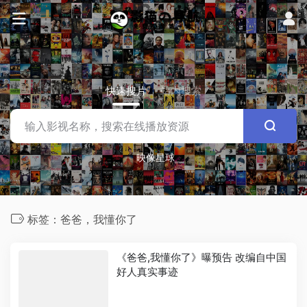
快速搜片
站内搜索
映像星球
标签：爸爸，我懂你了
《爸爸,我懂你了》曝预告 改编自中国
好人真实事迹