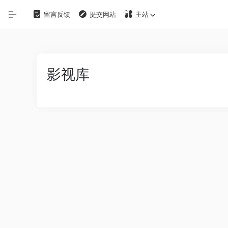
留言反馈
提交网站
主站
自定义
在线影视
影视库
影视下载
资源铺
电影搜索
探索发现
影视工具
观影软件